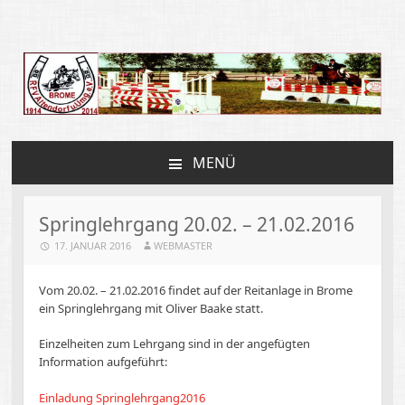
Reit und Fahrverein
Altendorf
MENÜ
ZUM
INHALT
SPRINGEN
Springlehrgang 20.02. – 21.02.2016
17. JANUAR 2016
WEBMASTER
Vom 20.02. – 21.02.2016 findet auf der Reitanlage in Brome
ein Springlehrgang mit Oliver Baake statt.
Einzelheiten zum Lehrgang sind in der angefügten
Information aufgeführt:
Einladung Springlehrgang2016