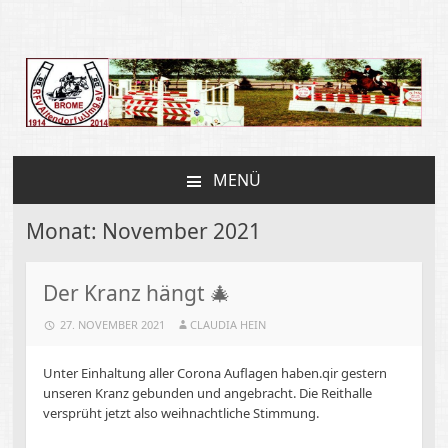
Reit und Fahrverein
Altendorf
MENÜ
ZUM
INHALT
Monat:
November 2021
SPRINGEN
Der Kranz hängt 🎄
27. NOVEMBER 2021
CLAUDIA HEIN
Unter Einhaltung aller Corona Auflagen haben.qir gestern
unseren Kranz gebunden und angebracht. Die Reithalle
versprüht jetzt also weihnachtliche Stimmung.