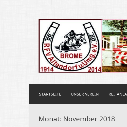
Reit und Fahrve
ZUM
STARTSEITE
UNSER VEREIN
REITANL
INHALT
SPRINGEN
Monat:
November 2018