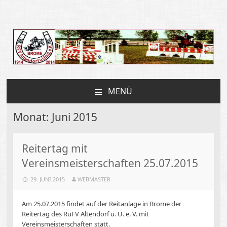
Reit und Fahrverein
Altendorf
MENÜ
ZUM
INHALT
Monat:
Juni 2015
SPRINGEN
Reitertag mit
Vereinsmeisterschaften 25.07.2015
29. JUNI 2015
WEBMASTER
Am 25.07.2015 findet auf der Reitanlage in Brome der
Reitertag des RuFV Altendorf u. U. e. V. mit
Vereinsmeisterschaften statt.