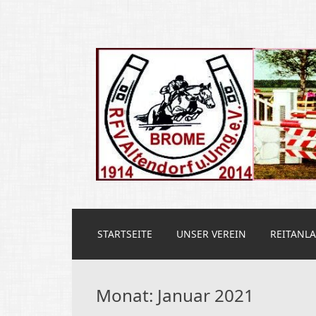
Reit und Fahrve
ZUM
STARTSEITE
UNSER VEREIN
REITANL
INHALT
SPRINGEN
Monat:
Januar 2021