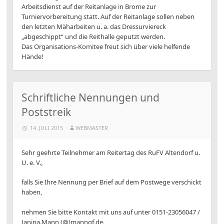
Arbeitsdienst auf der Reitanlage in Brome zur
Turniervorbereitung statt. Auf der Reitanlage sollen neben
den letzten Mäharbeiten u. a. das Dressurviereck
„abgeschippt“ und die Reithalle geputzt werden.
Das Organisations-Komitee freut sich über viele helfende
Hände!
Schriftliche Nennungen und
Poststreik
14. JULI 2015
WEBMASTER
Sehr geehrte Teilnehmer am Reitertag des RuFV Altendorf u.
U. e. V.,
falls Sie Ihre Nennung per Brief auf dem Postwege verschickt
haben,
nehmen Sie bitte Kontakt mit uns auf unter 0151-23056047 /
Janina.Mann (@)manngf.de.