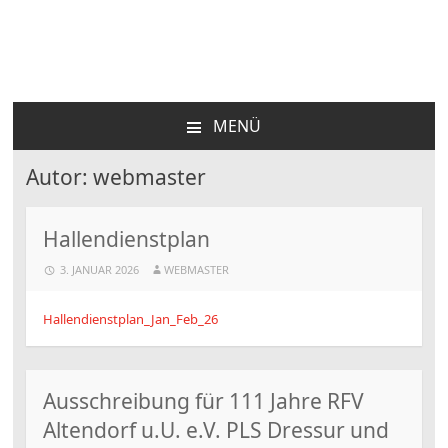
Reit und Fahrverein
Altendorf
MENÜ
ZUM
INHALT
Autor:
webmaster
SPRINGEN
Hallendienstplan
3. JANUAR 2026
WEBMASTER
Hallendienstplan_Jan_Feb_26
Ausschreibung für 111 Jahre RFV
Altendorf u.U. e.V. PLS Dressur und