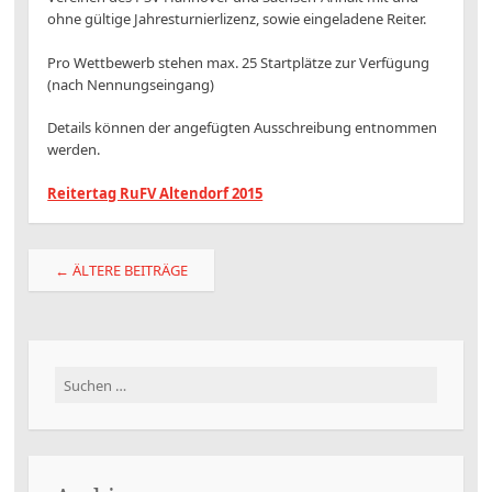
ohne gültige Jahresturnierlizenz, sowie eingeladene Reiter.
Pro Wettbewerb stehen max. 25 Startplätze zur Verfügung
(nach Nennungseingang)
Details können der angefügten Ausschreibung entnommen
werden.
Reitertag RuFV Altendorf 2015
Beitragsnavigation
←
ÄLTERE BEITRÄGE
Suchen
nach: