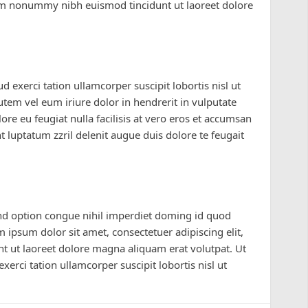
iam nonummy nibh euismod tincidunt ut laoreet dolore
 exerci tation ullamcorper suscipit lobortis nisl ut
em vel eum iriure dolor in hendrerit in vulputate
lore eu feugiat nulla facilisis at vero eros et accumsan
t luptatum zzril delenit augue duis dolore te feugait
nd option congue nihil imperdiet doming id quod
ipsum dolor sit amet, consectetuer adipiscing elit,
 ut laoreet dolore magna aliquam erat volutpat. Ut
erci tation ullamcorper suscipit lobortis nisl ut