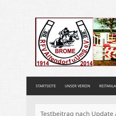
Reit und Fahrve
ZUM
STARTSEITE
UNSER VEREIN
REITANL
INHALT
SPRINGEN
Testbeitrag nach Update