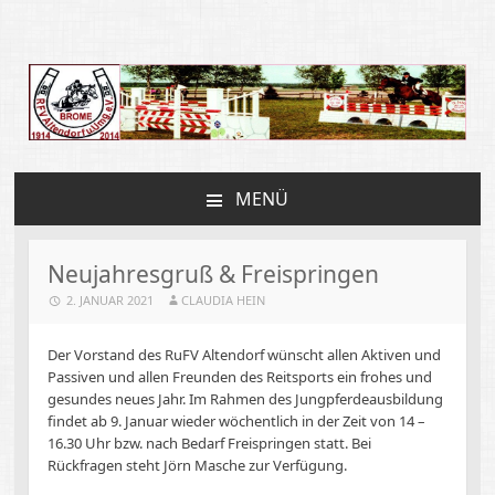
Reit und Fahrverein
Altendorf
MENÜ
ZUM
INHALT
SPRINGEN
Neujahresgruß & Freispringen
2. JANUAR 2021
CLAUDIA HEIN
Der Vorstand des RuFV Altendorf wünscht allen Aktiven und
Passiven und allen Freunden des Reitsports ein frohes und
gesundes neues Jahr. Im Rahmen des Jungpferdeausbildung
findet ab 9. Januar wieder wöchentlich in der Zeit von 14 –
16.30 Uhr bzw. nach Bedarf Freispringen statt. Bei
Rückfragen steht Jörn Masche zur Verfügung.