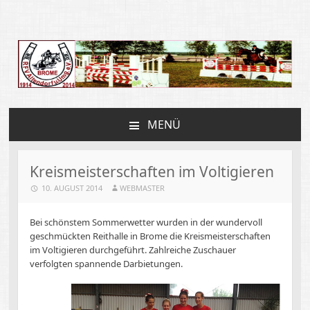
Reit und Fahrverein
Altendorf
MENÜ
ZUM
INHALT
SPRINGEN
Kreismeisterschaften im Voltigieren
10. AUGUST 2014
WEBMASTER
Bei schönstem Sommerwetter wurden in der wundervoll
geschmückten Reithalle in Brome die Kreismeisterschaften
im Voltigieren durchgeführt. Zahlreiche Zuschauer
verfolgten spannende Darbietungen.